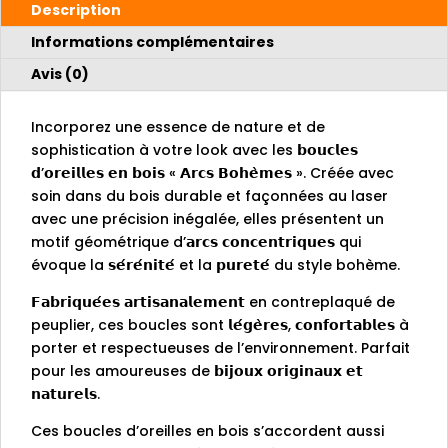
Description
Informations complémentaires
Avis (0)
Incorporez une essence de nature et de
sophistication à votre look avec les 𝗯𝗼𝘂𝗰𝗹𝗲𝘀
𝗱’𝗼𝗿𝗲𝗶𝗹𝗹𝗲𝘀 𝗲𝗻 𝗯𝗼𝗶𝘀 « 𝗔𝗿𝗰𝘀 𝗕𝗼𝗵𝗲̀𝗺𝗲𝘀 ». Créée avec
soin dans du bois durable et façonnées au laser
avec une précision inégalée, elles présentent un
motif géométrique d’𝗮𝗿𝗰𝘀 𝗰𝗼𝗻𝗰𝗲𝗻𝘁𝗿𝗶𝗾𝘂𝗲𝘀 qui
évoque la 𝘀𝗲́𝗿𝗲́𝗻𝗶𝘁𝗲́ et la 𝗽𝘂𝗿𝗲𝘁𝗲́ du style bohème.
𝗙𝗮𝗯𝗿𝗶𝗾𝘂𝗲́𝗲𝘀 𝗮𝗿𝘁𝗶𝘀𝗮𝗻𝗮𝗹𝗲𝗺𝗲𝗻𝘁 en contreplaqué de
peuplier, ces boucles sont 𝗹𝗲́𝗴𝗲̀𝗿𝗲𝘀, 𝗰𝗼𝗻𝗳𝗼𝗿𝘁𝗮𝗯𝗹𝗲𝘀 à
porter et respectueuses de l’environnement. Parfait
pour les amoureuses de 𝗯𝗶𝗷𝗼𝘂𝘅 𝗼𝗿𝗶𝗴𝗶𝗻𝗮𝘂𝘅 𝗲𝘁
𝗻𝗮𝘁𝘂𝗿𝗲𝗹𝘀.
Ces boucles d’oreilles en bois s’accordent aussi