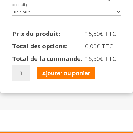
produit).
Prix du produit:
15,50
€
TTC
Total des options:
0,00
€
TTC
Total de la commande:
15,50
€
TTC
quantité
Ajouter au panier
de
Boucles
d'oreilles
"Arcs
Bohèmes"