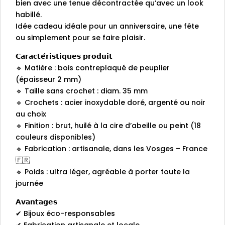
bien avec une tenue décontractée qu’avec un look
habillé.
Idée cadeau idéale pour un anniversaire, une fête
ou simplement pour se faire plaisir.
𝗖𝗮𝗿𝗮𝗰𝘁𝗲́𝗿𝗶𝘀𝘁𝗶𝗾𝘂𝗲𝘀 𝗽𝗿𝗼𝗱𝘂𝗶𝘁
🔹 Matière : bois contreplaqué de peuplier
(épaisseur 2 mm)
🔹 Taille sans crochet : diam. 35 mm
🔹 Crochets : acier inoxydable doré, argenté ou noir
au choix
🔹 Finition : brut, huilé à la cire d’abeille ou peint (18
couleurs disponibles)
🔹 Fabrication : artisanale, dans les Vosges – France
🇫🇷
🔹 Poids : ultra léger, agréable à porter toute la
journée
𝗔𝘃𝗮𝗻𝘁𝗮𝗴𝗲𝘀
✔ Bijoux éco-responsables