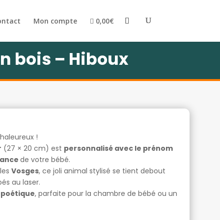
ontact
Mon compte
0,00€
n bois – Hiboux
haleureux !
r
(27 × 20 cm) est
personnalisé avec le prénom
ssance
de votre bébé.
 les
Vosges
, ce joli animal stylisé se tient debout
és au laser.
 poétique
, parfaite pour la chambre de bébé ou un