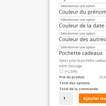
Couleur du préno
Couleur de la date
Couleur des autres
Pochette cadeaux
Optez pour la pochette cadeau : 
votre message.
(
+
2,50
€
)
Prix du produit:
23,5
Total des options:
Total de la commande:
quantité
Ajouter au
de
Décoration