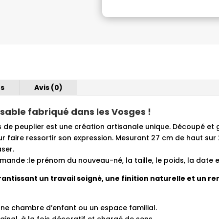
de
naissance
personnalisée
en
bois
–
Hiboux
es
Avis (0)
sable fabriqué dans les Vosges !
 de peuplier est une création artisanale unique. Découpé et gra
r faire ressortir son expression. Mesurant 27 cm de haut sur 
ser.
ande :le prénom du nouveau-né, la taille, le poids, la date e
tissant un travail soigné, une finition naturelle et un re
ne chambre d’enfant ou un espace familial.