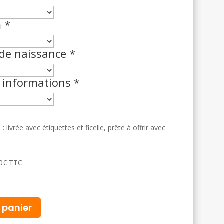
m
*
 de naissance
*
 informations
*
livrée avec étiquettes et ficelle, prête à offrir avec
0
€
TTC
 panier