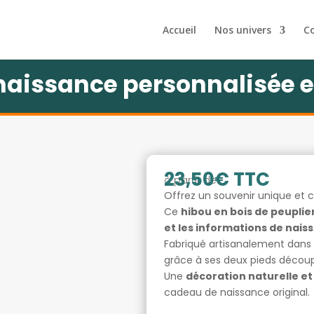
Accueil
Nos univers
C
naissance personnalisée e
23,50
€
TTC
à partir de
Offrez un souvenir unique et c
Ce
hibou en bois de peuplie
et les informations de nai
Fabriqué artisanalement dans
grâce à ses deux pieds découp
Une
décoration naturelle et
cadeau de naissance original.