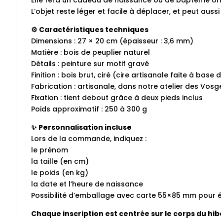
Elle fera un cadeau de naissance ou de baptême origi
L’objet reste léger et facile à déplacer, et peut au
⚙️ Caractéristiques techniques
Dimensions : 27 × 20 cm (épaisseur : 3,6 mm)
Matière : bois de peuplier naturel
Détails : peinture sur motif gravé
Finition : bois brut, ciré (cire artisanale faite à base 
Fabrication : artisanale, dans notre atelier des Vo
Fixation : tient debout grâce à deux pieds inclus
Poids approximatif : 250 à 300 g
✨ Personnalisation incluse
Lors de la commande, indiquez :
le prénom
la taille (en cm)
le poids (en kg)
la date et l’heure de naissance
Possibilité d’emballage avec carte 55×85 mm pour é
Chaque inscription est centrée sur le corps du hi