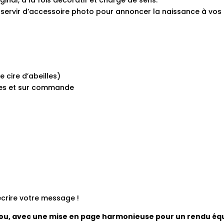
nal, à la fois décoratif et chargé de sens.
ssi servir d’accessoire photo pour annoncer la naissance à vos
de cire d’abeilles)
sges et sur commande
crire votre message !
bou, avec une mise en page harmonieuse pour un rendu équi